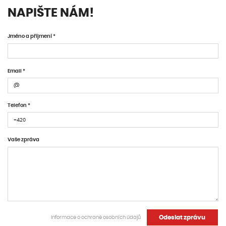
NAPIŠTE NÁM!
Jméno a příjmení *
Email *
Telefon *
Vaše zpráva
Odeslat zprávu
Informace o ochraně osobních údajů