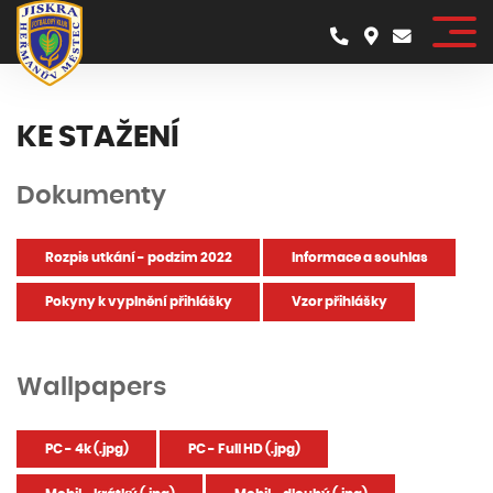
KE STAŽENÍ
Dokumenty
Rozpis utkání - podzim 2022
Informace a souhlas
Pokyny k vyplnění přihlášky
Vzor přihlášky
Wallpapers
PC - 4k (.jpg)
PC - Full HD (.jpg)