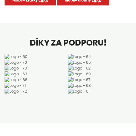
Mobil - krátký (.jpg)
Mobil - dlouhý (.jpg)
DÍKY ZA PODPORU!